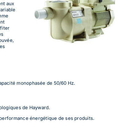
nt aux
variable
amme
ont
fiter
es
rouvée,
les
 capacité monophasée de 50/60 Hz.
écologiques de Hayward.
 performance énergétique de ses produits.