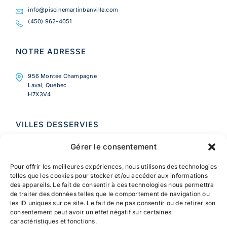
info@piscinemartinbanville.com
(450) 962-4051
NOTRE ADRESSE
956 Montée Champagne
Laval, Québec
H7X3V4
VILLES DESSERVIES
Gérer le consentement
Laval
Blainville
Pour offrir les meilleures expériences, nous utilisons des technologies
Lorraine
telles que les cookies pour stocker et/ou accéder aux informations
Boisbriand
des appareils. Le fait de consentir à ces technologies nous permettra
de traiter des données telles que le comportement de navigation ou
St-Eustache
les ID uniques sur ce site. Le fait de ne pas consentir ou de retirer son
St-Joseph-du-Lac
consentement peut avoir un effet négatif sur certaines
Ste-Marthe-sur- le-Lac
caractéristiques et fonctions.