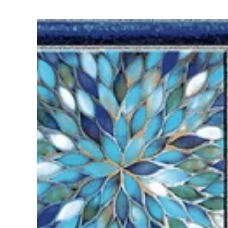
View
Larger
Image