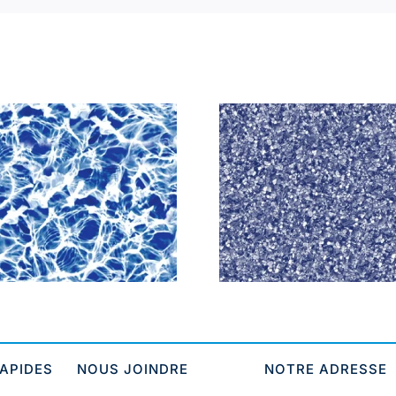
White Beach
Summer 
Pebble Full Print
Whit
RAPIDES
NOUS JOINDRE
NOTRE ADRESSE