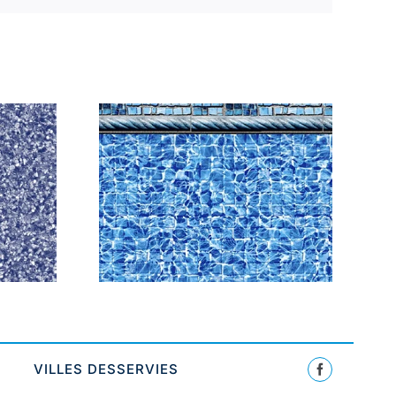
River
White Full Print
e
VILLES DESSERVIES