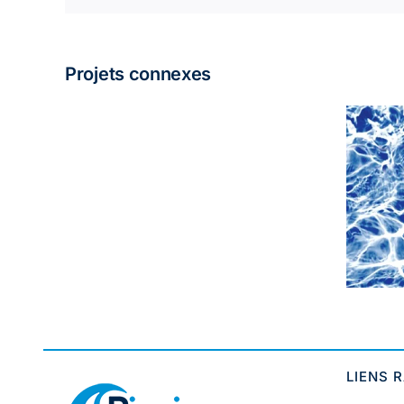
Projets connexes
White Diffusion Full
int
Print
LIENS 