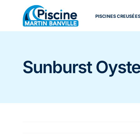
Passer
au
contenu
PISCINES CREUSÉE
Sunburst Oyste