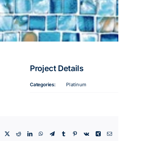
Project Details
Categories:
Platinum
Facebook
X
Reddit
LinkedIn
WhatsApp
Telegram
Tumblr
Pinterest
Vk
Xing
Email