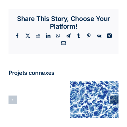
Share This Story, Choose Your
Platform!
Facebook
X
Reddit
LinkedIn
WhatsApp
Telegram
Tumblr
Pinterest
Vk
Xing
Email
Projets connexes
White
Sunburst
Diffusion
Oyster Bay
Full Print